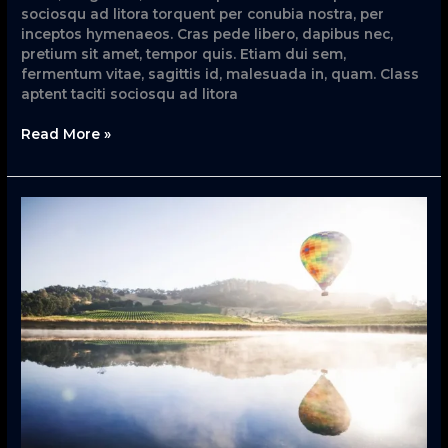
sociosqu ad litora torquent per conubia nostra, per
inceptos hymenaeos. Cras pede libero, dapibus nec,
pretium sit amet, tempor quis. Etiam dui sem,
fermentum vitae, sagittis id, malesuada in, quam. Class
aptent taciti sociosqu ad litora
Read More »
Quis
autem
vel
eum
iure