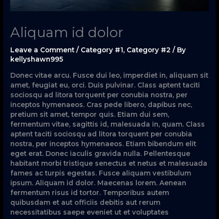
Aliquam id dolor
Leave a Comment
/
Category #1
,
Category #2
/ By
kellyshawn995
Donec vitae arcu. Fusce dui leo, imperdiet in, aliquam sit
amet, feugiat eu, orci. Duis pulvinar. Class aptent taciti
sociosqu ad litora torquent per conubia nostra, per
inceptos hymenaeos. Cras pede libero, dapibus nec,
pretium sit amet, tempor quis. Etiam dui sem,
fermentum vitae, sagittis id, malesuada in, quam. Class
aptent taciti sociosqu ad litora torquent per conubia
nostra, per inceptos hymenaeos. Etiam bibendum elit
eget erat. Donec iaculis gravida nulla. Pellentesque
habitant morbi tristique senectus et netus et malesuada
fames ac turpis egestas. Fusce aliquam vestibulum
ipsum. Aliquam id dolor. Maecenas lorem. Aenean
fermentum risus id tortor. Temporibus autem
quibusdam et aut officiis debitis aut rerum
necessitatibus saepe eveniet ut et voluptates