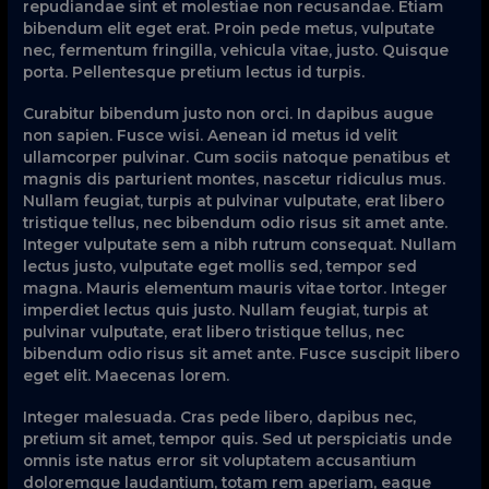
repudiandae sint et molestiae non recusandae. Etiam
bibendum elit eget erat. Proin pede metus, vulputate
nec, fermentum fringilla, vehicula vitae, justo. Quisque
porta. Pellentesque pretium lectus id turpis.
Curabitur bibendum justo non orci. In dapibus augue
non sapien. Fusce wisi. Aenean id metus id velit
ullamcorper pulvinar. Cum sociis natoque penatibus et
magnis dis parturient montes, nascetur ridiculus mus.
Nullam feugiat, turpis at pulvinar vulputate, erat libero
tristique tellus, nec bibendum odio risus sit amet ante.
Integer vulputate sem a nibh rutrum consequat. Nullam
lectus justo, vulputate eget mollis sed, tempor sed
magna. Mauris elementum mauris vitae tortor. Integer
imperdiet lectus quis justo. Nullam feugiat, turpis at
pulvinar vulputate, erat libero tristique tellus, nec
bibendum odio risus sit amet ante. Fusce suscipit libero
eget elit. Maecenas lorem.
Integer malesuada. Cras pede libero, dapibus nec,
pretium sit amet, tempor quis. Sed ut perspiciatis unde
omnis iste natus error sit voluptatem accusantium
doloremque laudantium, totam rem aperiam, eaque