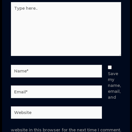
Type
here..
Name*
Save
my
name,
Email*
email,
and
Website
website in this browser for the next time I comment.