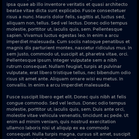
ipsa quae ab illo inventore veritatis et quasi architecto
beatae vitae dicta sunt explicabo. Fusce consectetuer
risus a nunc. Mauris dolor felis, sagittis at, luctus sed,
aliquam non, tellus. Sed vel lectus. Donec odio tempus
molestie, porttitor ut, iaculis quis, sem. Pellentesque
sapien. Vivamus luctus egestas leo. In enim a arcu
imperdiet malesuada. Cum sociis natoque penatibus et
magnis dis parturient montes, nascetur ridiculus mus. In
sem justo, commodo ut, suscipit at, pharetra vitae, orci.
Pellentesque ipsum. Integer vulputate sem a nibh
rutrum consequat. Nullam feugiat, turpis at pulvinar
vulputate, erat libero tristique tellus, nec bibendum odio
risus sit amet ante. Aliquam ornare wisi eu metus. In
convallis. In enim a arcu imperdiet malesuada.
Fusce suscipit libero eget elit. Donec quis nibh at felis
congue commodo. Sed vel lectus. Donec odio tempus
molestie, porttitor ut, iaculis quis, sem. Duis ante orci,
molestie vitae vehicula venenatis, tincidunt ac pede. Ut
enim ad minim veniam, quis nostrud exercitation
ullamco laboris nisi ut aliquip ex ea commodo
consequat. Nulla turpis magna, cursus sit amet, suscipit