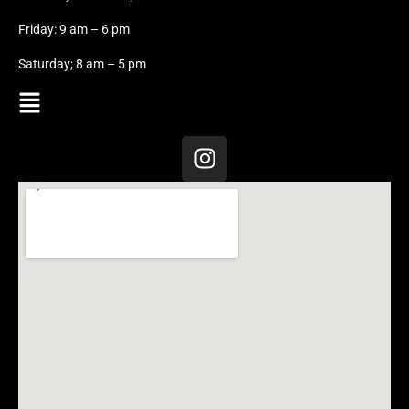
Friday: 9 am – 6 pm
Saturday; 8 am – 5 pm
Menu
I
n
s
t
a
g
r
a
m